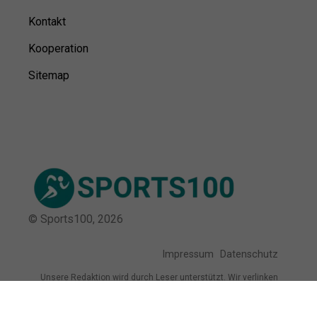
Kontakt
Kooperation
Sitemap
© Sports100,
2026
Impressum
Datenschutz
Unsere Redaktion wird durch Leser unterstützt. Wir verlinken
u.a. auf ausgewählte Online-Shops und Partner,
von denen wir ggf. eine Vergütung erhalten.
Mehr erfahren.