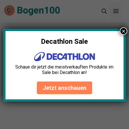
Zum
Men
Inhalt
springen
×
Startseite
»
Blog
»
Bogenschießen in
Deutschland: Ein Überblick über Tradition und
Decathlon Sale
Sport
Bogenschießen in
Schaue dir jetzt die meistverkauften Produkte im
Deutschland: Ein Überblick
Sale bei Decathlon an!
über Tradition und Sport
Jetzt anschauen
Elias Schubert
August 12, 2024