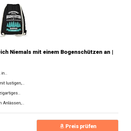
Dich Niemals mit einem Bogenschützen an |
n...
t lustigen,...
igartiges...
 Anlässen,...
Preis prüfen