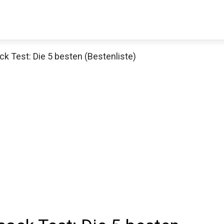
 Test: Die 5 besten (Bestenliste)
Decathlon Sale
aue dir jetzt die meistverkauften Produkte im Sale bei Decathlon
Jetzt anschauen