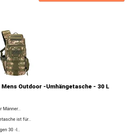
 Mens Outdoor -Umhängetasche - 30 L
r Männer...
sche ist für...
n 30 -l...