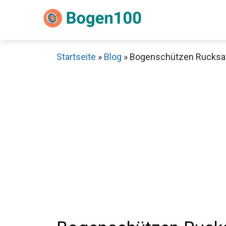
Zum
Inhalt
springen
Startseite
»
Blog
»
Bogenschützen Rucksack
Sch