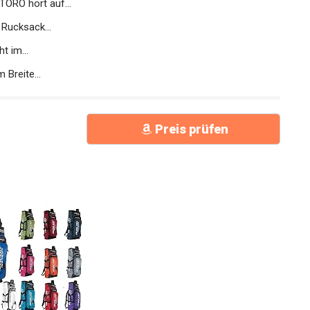
ORO hört auf...
Rucksack...
t im...
Breite...
Preis prüfen