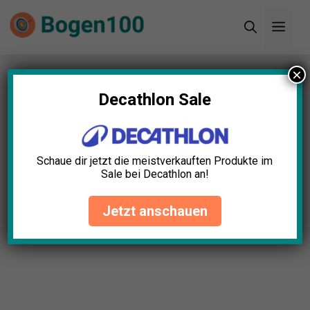
Zum
Men
Inhalt
springen
×
Startseite
»
Blog
»
Fingerschlinge Leder Test: Die
5 besten (Bestenliste)
Decathlon Sale
Fingerschlinge Leder Test: Die
5 besten (Bestenliste)
Schaue dir jetzt die meistverkauften Produkte im
Sale bei Decathlon an!
Elias Schubert
April 23, 2025
Jetzt anschauen