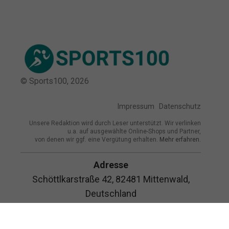
© Sports100,
2026
Impressum
Datenschutz
Unsere Redaktion wird durch Leser unterstützt. Wir verlinken
u.a. auf ausgewählte Online-Shops und Partner,
von denen wir ggf. eine Vergütung erhalten.
Mehr erfahren.
Adresse
Schöttlkarstraße 42, 82481 Mittenwald,
Deutschland