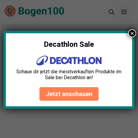
Zum
Men
Inhalt
springen
×
Startseite
»
Blog
»
Recurvebogen
Aufhängesystem Test: Die 5 besten (Bestenliste)
Decathlon Sale
Recurvebogen
Aufhängesystem Test: Die 5
Schaue dir jetzt die meistverkauften Produkte im
besten (Bestenliste)
Sale bei Decathlon an!
Elias Schubert
September 18, 2025
Jetzt anschauen