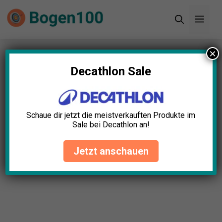
Zum
Men
Inhalt
springen
×
Startseite
»
Blog
»
Stabilisator Bogen Test: Die 11
besten (Bestenliste)
Decathlon Sale
Stabilisator Bogen Test: Die
11 besten (Bestenliste)
Schaue dir jetzt die meistverkauften Produkte im
Sale bei Decathlon an!
Elias Schubert
April 23, 2025
Jetzt anschauen