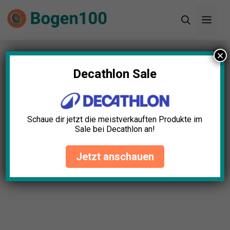
Zum
Men
Inhalt
springen
×
Startseite
»
Blog
»
Bogenhülle Gepolstert Test:
Die 11 besten (Bestenliste)
Decathlon Sale
Bogenhülle Gepolstert Test:
Die 11 besten (Bestenliste)
Schaue dir jetzt die meistverkauften Produkte im
Sale bei Decathlon an!
Elias Schubert
April 23, 2025
Jetzt anschauen