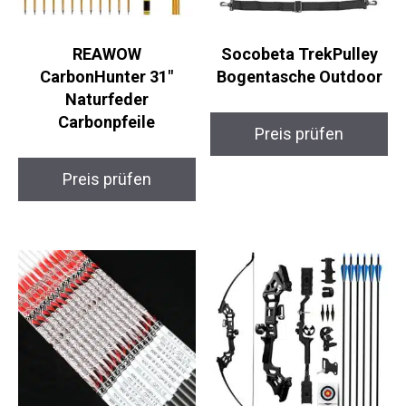
REAWOW
Socobeta TrekPulley
CarbonHunter 31″
Bogentasche Outdoor
Naturfeder
Carbonpfeile
Preis prüfen
Preis prüfen