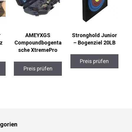
AMEYXGS
Stronghold Junior
z
Compoundbogenta
– Bogenziel 20LB
sche XtremePro
Preis prüfen
Preis prüfen
gorien