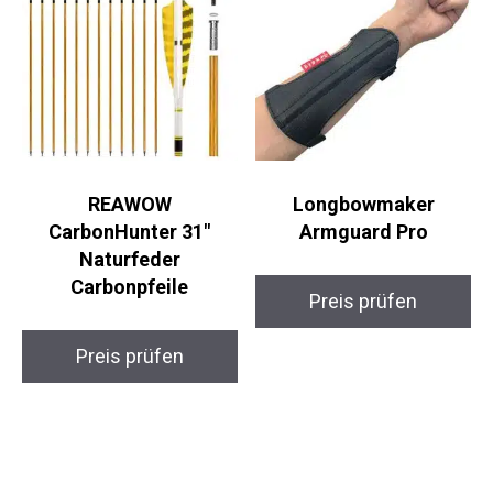
REAWOW
Longbowmaker
CarbonHunter 31″
Armguard Pro
Naturfeder
Carbonpfeile
Preis prüfen
Preis prüfen